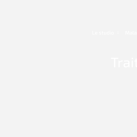
Aller
au
contenu
Le studio
Mala
Trai