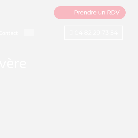
Prendre un RDV
04 82 29 73 54
Contact
évère